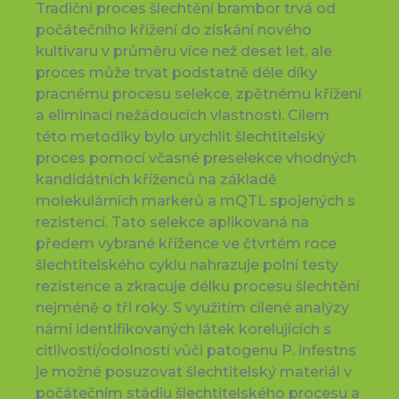
Tradiční proces šlechtění brambor trvá od
počátečního křížení do získání nového
kultivaru v průměru více než deset let, ale
proces může trvat podstatně déle díky
pracnému procesu selekce, zpětnému křížení
a eliminaci nežádoucích vlastnosti. Cílem
této metodiky bylo urychlit šlechtitelský
proces pomocí včasné preselekce vhodných
kandidátních kříženců na základě
molekulárních markerů a mQTL spojených s
rezistencí. Tato selekce aplikovaná na
předem vybrané křížence ve čtvrtém roce
šlechtitelského cyklu nahrazuje polní testy
rezistence a zkracuje délku procesu šlechtění
nejméně o tři roky. S využitím cílené analýzy
námi identifikovaných látek korelujících s
citlivostí/odolností vůči patogenu P. infestns
je možné posuzovat šlechtitelský materiál v
počátečním stádiu šlechtitelského procesu a