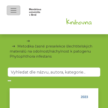
mKnihy
Agronomická fakulta
Metodika časné preselekce šlechtitelských
materiálů na odolnost/náchylnost k patogenu
Phytophthora infestans