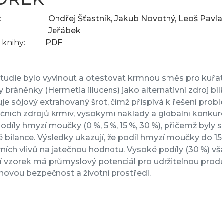
:
Ondřej Šťastník, Jakub Novotný, Leoš Pavla
Jeřábek
knihy:
PDF
tudie bylo vyvinout a otestovat krmnou směs pro kuřa
bráněnky (Hermetia illucens) jako alternativní zdroj bíl
je sójový extrahovaný šrot, čímž přispívá k řešení p
ních zdrojů krmiv, vysokými náklady a globální konkure
odíly hmyzí moučky (0 %, 5 %, 15 %, 30 %), přičemž byly 
é bilance. Výsledky ukazují, že podíl hmyzí moučky do 
ních vlivů na jatečnou hodnotu. Vysoké podíly (30 %) vš
í vzorek má průmyslový potenciál pro udržitelnou pro
novou bezpečnost a životní prostředí.