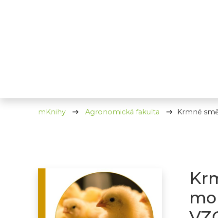
mKnihy
Agronomická fakulta
Krmné směs
Krm
mou
VZ