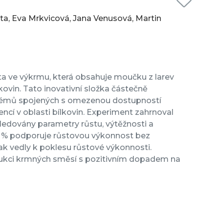
ta, Eva Mrkvicová, Jana Venusová, Martin
ta ve výkrmu, která obsahuje moučku z larev
kovin. Tato inovativní složka částečně
roblémů spojených s omezenou dostupností
ncí v oblasti bílkovin. Experiment zahrnoval
sledovány parametry růstu, výtěžnosti a
15 % podporuje růstovou výkonnost bez
ak vedly k poklesu růstové výkonnosti.
dukci krmných směsí s pozitivním dopadem na