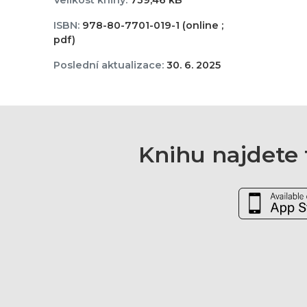
Velikost knihy:
739,46 kB
ISBN:
978-80-7701-019-1 (online ;
pdf)
Poslední aktualizace:
30. 6. 2025
Knihu najdete t