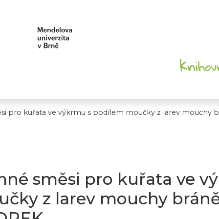
i pro kuřata ve výkrmu s podílem moučky z larev mouchy
né směsi pro kuřata ve v
čky z larev mouchy brán
OREK