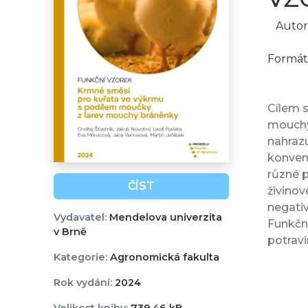
Autor
Formát 
Cílem s
mouchy 
nahrazu
konvenč
různé p
ČÍST
živinov
negativ
Vydavatel:
Mendelova univerzita
Funkčn
v Brně
potravi
Kategorie:
Agronomická fakulta
Rok vydání:
2024