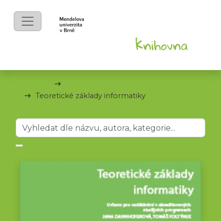
mKnihy
Provozně ekonomická fakulta
Teoretické základy informatiky