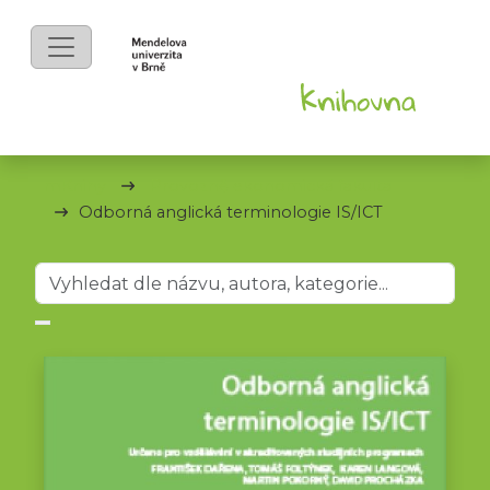
mKnihy
Provozně ekonomická fakulta
Odborná anglická terminologie IS/ICT