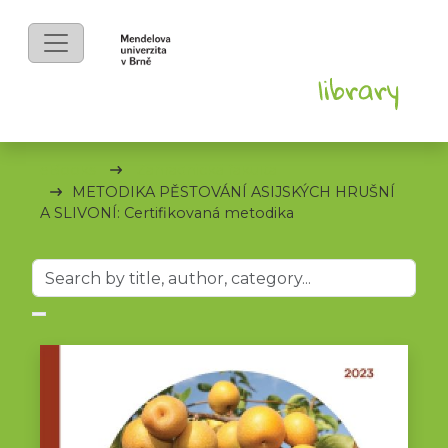
eBooks
Zahradnická fakulta
METODIKA PĚSTOVÁNÍ ASIJSKÝCH HRUŠNÍ
A SLIVONÍ: Certifikovaná metodika