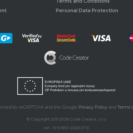
Terms and Conditions
ent
Personal Data Protection
rotected by reCAPTCHA and the Google
Privacy Policy
and
Terms o
© Copyright 2011-2026 Code Creator, s.r.o.
ver.: 10.9.5610-2026.07.31