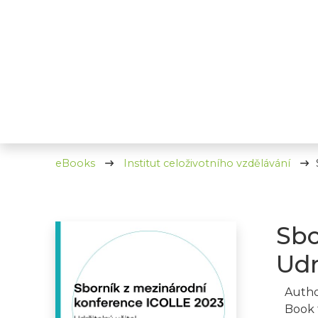
eBooks
Institut celoživotního vzdělávání
Sbo
Udr
Autho
Book 