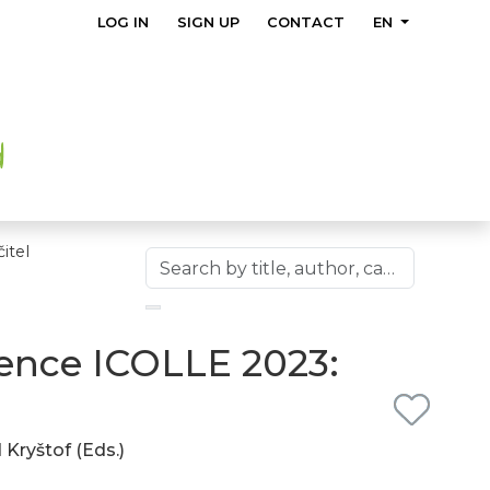
LOG IN
SIGN UP
CONTACT
EN
itel
rence ICOLLE 2023:
Kryštof (Eds.)