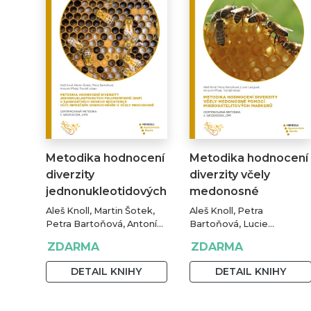
Metodika hodnocení
Metodika hodnocení
diverzity
diverzity včely
jednonukleotidových…
medonosné
pomocí…
Aleš Knoll, Martin Šotek,
Aleš Knoll, Petra
Petra Bartoňová, Antonín
Bartoňová, Lucie
Přidal, Tomáš Urban
Langová, Antonín Přidal,
ZDARMA
ZDARMA
Tomáš Urban
DETAIL KNIHY
DETAIL KNIHY