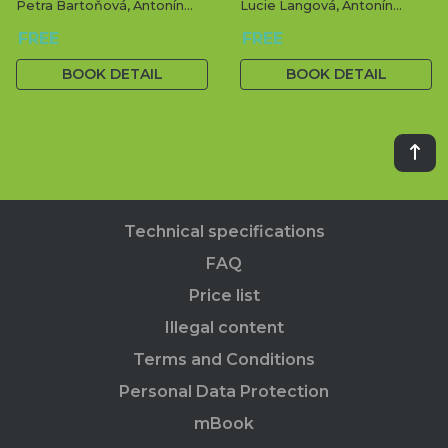
Petra Bartoňová, Antonín
Lucie Langová, Antonín
Přidal, Tomáš Urban
Přidal, Tomáš Urban
FREE
FREE
BOOK DETAIL
BOOK DETAIL
Technical specifications
FAQ
Price list
Illegal content
Terms and Conditions
Personal Data Protection
mBook