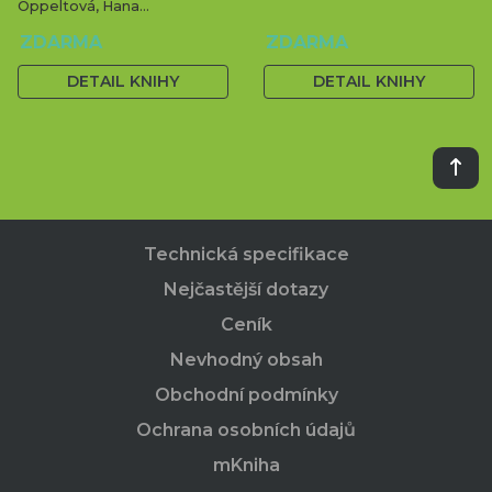
Oppeltová, Hana
Vavrouchová, Kristýna
ZDARMA
ZDARMA
Kohoutková, Vítězslav Vlček,
Radim Klepárník, Jana
DETAIL KNIHY
DETAIL KNIHY
Šimečková, Milan Geršl, Pavel
Chaloupský, Ondřej Ulrich,
Petr Kučera
Technická specifikace
Nejčastější dotazy
Ceník
Nevhodný obsah
Obchodní podmínky
Ochrana osobních údajů
mKniha