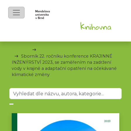
mKnihy
Sborníky
Sborník 22. ročníku konference KRAJINNÉ
INŽENÝRSTVÍ 2023, se zaměřením na zadržení
vody v krajině a adaptační opatření na očekávané
klimatické změny