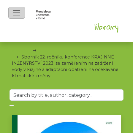
eBooks
Sborníky
Sborník 22. ročníku konference KRAJINNÉ
INŽENÝRSTVÍ 2023, se zaměřením na zadržení
vody v krajině a adaptační opatření na očekávané
klimatické změny