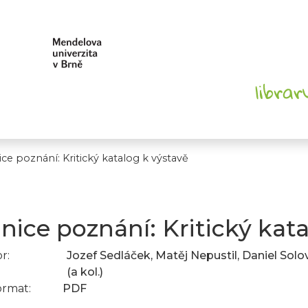
ce poznání: Kritický katalog k výstavě
nice poznání: Kritický kat
r:
Jozef Sedláček, Matěj Nepustil, Daniel Sol
(a kol.)
ormat:
PDF