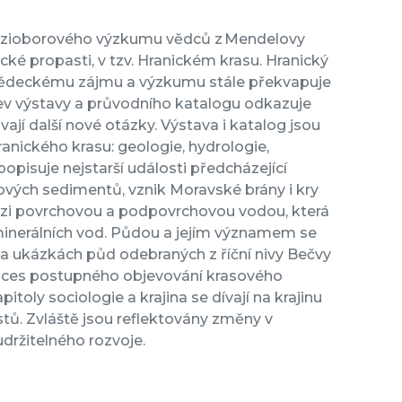
mezioborového výzkumu vědců z Mendelovy
ické propasti, v tzv. Hranickém krasu. Hranický
vědeckému zájmu a výzkumu stále překvapuje
ev výstavy a průvodního katalogu odkazuje
jí další nové otázky. Výstava i katalog jsou
ranického krasu: geologie, hydrologie,
popisuje nejstarší události předcházející
ových sedimentů, vznik Moravské brány i kry
ezi povrchovou a podpovrchovou vodou, která
minerálních vod. Půdou a jejím významem se
na ukázkách půd odebraných z říční nivy Bečvy
proces postupného objevování krasového
ly sociologie a krajina se dívají na krajinu
stů. Zvláště jsou reflektovány změny v
udržitelného rozvoje.