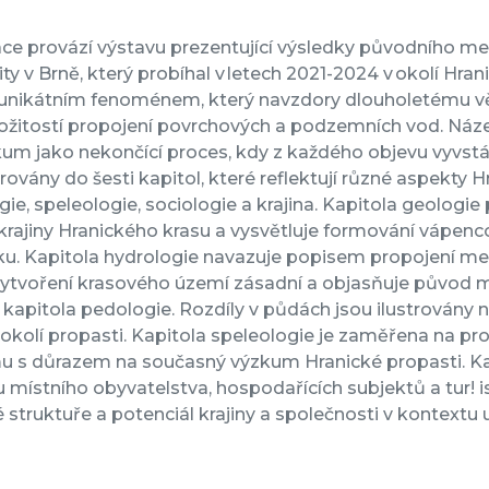
ace provází výstavu prezentující výsledky původního 
ity v Brně, který probíhal v letech 2021-2024 v okolí Hran
e unikátním fenoménem, který navzdory dlouholetému 
ložitostí propojení povrchových a podzemních vod. Náz
um jako nekončící proces, kdy z každého objevu vyvstáva
rovány do šesti kapitol, které reflektují různé aspekty H
ie, speleologie, sociologie a krajina. Kapitola geologie 
krajiny Hranického krasu a vysvětluje formování vápenc
ku. Kapitola hydrologie navazuje popisem propojení m
 vytvoření krasového území zásadní a objasňuje původ 
kapitola pedologie. Rozdíly v půdách jsou ilustrovány 
 okolí propasti. Kapitola speleologie je zaměřena na 
 s důrazem na současný výzkum Hranické propasti. Kapito
 místního obyvatelstva, hospodařících subjektů a tur! i
é struktuře a potenciál krajiny a společnosti v kontextu 