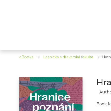
eBooks
Lesnická a dřevařská fakulta
Hrani
Hra
Autho
Book f