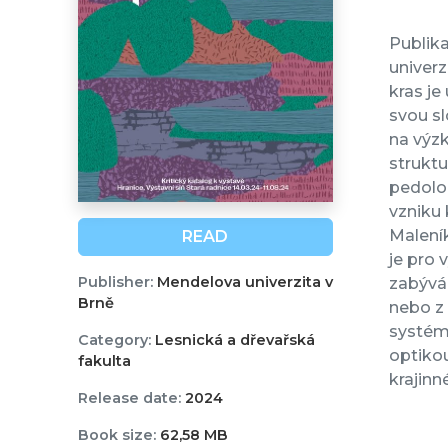
Publik
univerz
kras j
svou s
na výzk
struktu
pedolog
vzniku 
Malení
READ
je pro
Publisher:
Mendelova univerzita v
zabývá 
Brně
nebo z
systému
Category:
Lesnická a dřevařská
optikou
fakulta
krajinn
Release date:
2024
Book size:
62,58 MB