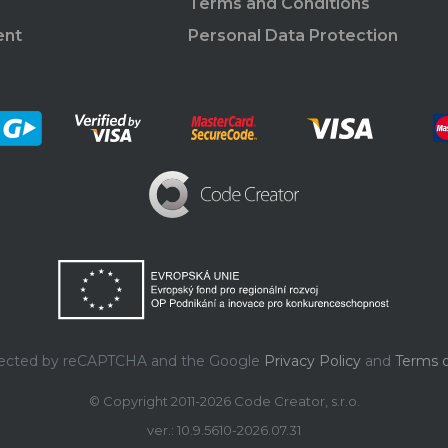
Terms and Conditions
ent
Personal Data Protection
rotected by reCAPTCHA and the Google
Privacy Policy
and
Terms o
© Copyright 2011-2026 Code Creator, s.r.o.
ver.: 10.9.5610-2026.07.31