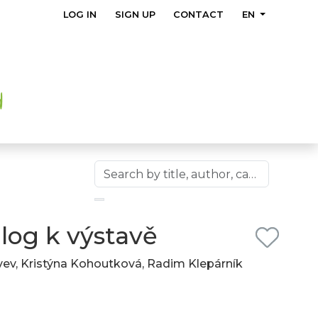
LOG IN
SIGN UP
CONTACT
EN
alog k výstavě
ovev, Kristýna Kohoutková, Radim Klepárník