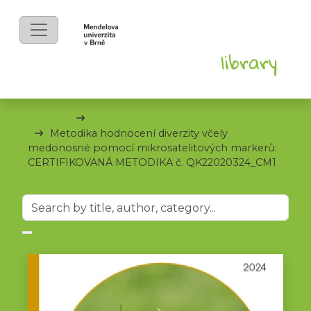
eBooks
Metodika
Metodika hodnocení diverzity včely
medonosné pomocí mikrosatelitových markerů:
CERTIFIKOVANÁ METODIKA č. QK22020324_CM1